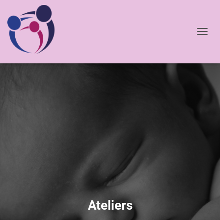
D
É
P
L
I
E
R
L
A
N
A
V
I
G
Ateliers
A